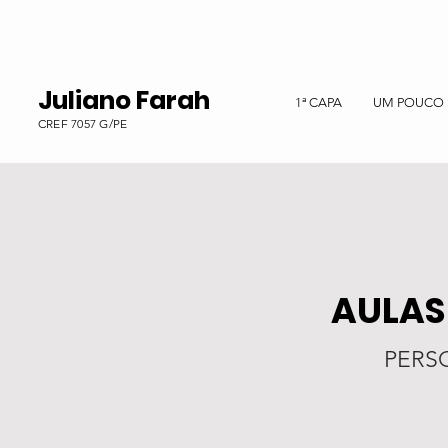
Juliano Farah
1ª CAPA
UM POUCO 
CREF 7057 G/PE
AULAS
PERS